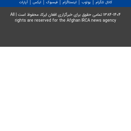
کانال تلگرام
یوتوب
اینستاگرام
فیسبوک
ایکس
آپارات
1384-1404 تمامی حقوق برای خبرگزاری افغان ایرکا، محفوظ است | All
rights are reserved for the Afghan IRCA news agency