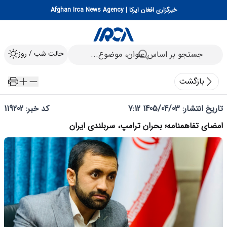
خبرگزاری افغان ایرکا | Afghan Irca News Agency
حالت شب / روز
بازگشت
تاریخ انتشار:
1405/04/03 7:12
کد خبر: 119202
امضای تفاهمنامه؛ بحران ترامپ، سربلندی ایران