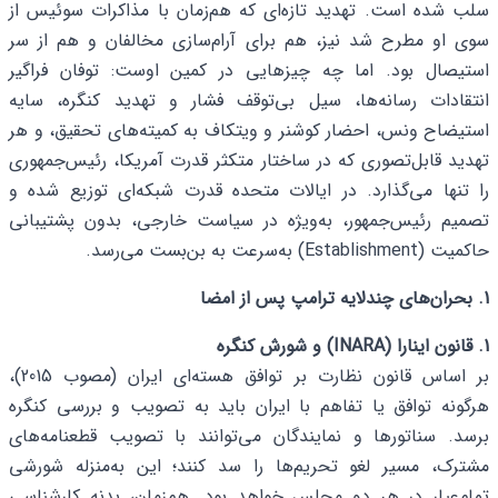
سلب شده است. تهدید تازه‌ای که هم‌زمان با مذاکرات سوئیس از
سوی او مطرح شد نیز، هم برای آرام‌سازی مخالفان و هم از سر
استیصال بود. اما چه چیزهایی در کمین اوست: توفان فراگیر
انتقادات رسانه‌ها، سیل بی‌توقف فشار و تهدید کنگره، سایه
استیضاح ونس، احضار کوشنر و ویتکاف به کمیته‌های تحقیق، و هر
تهدید قابل‌تصوری که در ساختار متکثر قدرت آمریکا، رئیس‌جمهوری
را تنها می‌گذارد. در ایالات متحده قدرت شبکه‌ای توزیع شده و
تصمیم رئیس‌جمهور، به‌ویژه در سیاست خارجی، بدون پشتیبانی
حاکمیت (Establishment) به‌سرعت به بن‌بست می‌رسد.
1. بحران‌های چندلایه ترامپ پس از امضا
1. قانون اینارا (INARA) و شورش کنگره
بر اساس قانون نظارت بر توافق هسته‌ای ایران (مصوب 2015)،
هرگونه توافق یا تفاهم با ایران باید به تصویب و بررسی کنگره
برسد. سناتورها و نمایندگان می‌توانند با تصویب قطعنامه‌های
مشترک، مسیر لغو تحریم‌ها را سد کنند؛ این به‌منزله شورشی
تمام‌عیار در هر دو مجلس خواهد بود. هم‌زمان، بدنه کارشناسی