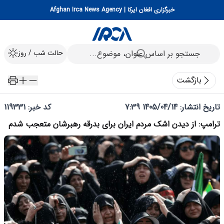
خبرگزاری افغان ایرکا | Afghan Irca News Agency
حالت شب / روز
بازگشت
تاریخ انتشار:
1405/04/14 7:39
کد خبر: 119331
ترامپ: از دیدن اشک مردم ایران برای بدرقه رهبرشان متعجب شدم