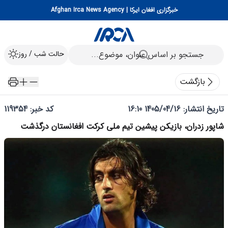
خبرگزاری افغان ایرکا | Afghan Irca News Agency
حالت شب / روز
بازگشت
تاریخ انتشار:
1405/04/16 16:10
کد خبر: 119354
شاپور زدران، بازیکن پیشین تیم ملی کرکت افغانستان درگذشت