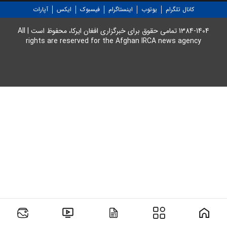
برخی استادان حاضر محسوب شده و
کانال تلگرام
یوتوب
اینستاگرام
فیسبوک
ایکس
آپارات
در نهایت با نمرات بالا از دوره
کارشناسی ارشد (ماستری) فارغ
1384-1404 تمامی حقوق برای خبرگزاری افغان ایرکا، محفوظ است | All
rights are reserved for the Afghan IRCA news agency
التحصیل می شوند.