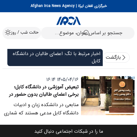
خبرگزاری افغان ایرکا | Afghan Irca News Agency
حالت شب / روز
اخبار مرتبط با تگ: اعضای طالبان در دانشگاه
بازگشت
کابل
1405/04/16 16:14
تبعیض آموزشی در دانشگاه کابل؛
برخی اعضای طالبان بدون حضور در
کلاس حاضر محسوب می شوند
منابعی در دانشکده زبان و ادبیات
دانشگاه کابل مدعی هستند که شماری
از مقام ها و اعضای طالبان، با وجود
غیبت در کلاس های درس، از سوی
ما را در شبکات اجتماعی دنبال کنید