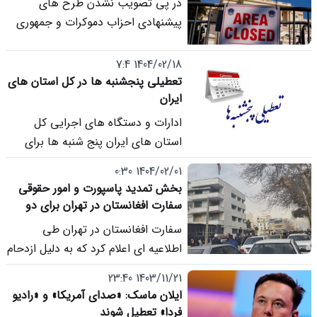
در پی تصویب نشدن طرح های
پیشنهادی احزاب دموکرات و جمهوری
خواه در مجلس سنای آمریکا، دولت
فدرال این کشور رسما در وضعیت
1404/02/18 7:4
تعطیلی قرار گرفت.
تعطیلی پنجشنبه ها در کل استان های
ایران
ادارات و دستگاه های اجرایی کل
استان های ایران پنج شنبه ها برای
مدیریت مصرف برق و انرژی تعطیل
1404/02/01 0:30
شد.
بخش تمدید پاسپورت و امور حقوقی
سفارت افغانستان در تهران برای دو
هفته تعطیل شد
سفارت افغانستان در تهران طی
اطلاعیه ای اعلام کرد که به دلیل ازدحام
بیش از حد در بخش تثبیت هویت و
1403/11/21 23:40
به منظور ارائه خدمات مؤثرتر، خدمات
ایلان ماسک: «صدای آمریکا» و «رادیو
بخش تمدید پاسپورت و امور حقوقی از
فردا» تعطیل شوند