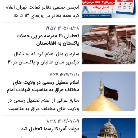
انجمن صنفی دفاتر کفالت تهران اعلام
کرد همه دفاتر در روزهای 13 تا 15
سرطان (تیر) تعطیل اند. نوبت های
1405/01/28 19:57
این روزها به 16، 17 و 18 تیر منتقل
تعطیلی 41 مدرسه در پی حملات
شده و در صورت نیاز، زمان جدید
پاکستان به افغانستان
تلفنی اطلاع رسانی می شود.
سازمان ملل اعلام کرد که به دنبال
درگیری میان طالبان و پاکستان در 41
مدرسه روی دانش آموزان بسته شده
1404/12/10 7:24
است.
اعلام تعطیل رسمی در ولایت های
مختلف عراق به مناسبت شهادت امام
خامنه ای
منابع عراقی از اعلام تعطیل رسمی در
ولایت های مختلف عراق به مناسبت
شهادت امام خامنه ای خبر دادند.
1404/07/09 8:38
دولت آمریکا رسما تعطیل شد