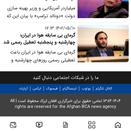
روز دوشنبه، اول ثور 1404 به مدت دو
میلیاردر آمریکایی و وزیر بهینه سازی
هفته متوقف می شود.
دولت «دونالد ترامپ» با بیان این که
«رادیو آزاد اروپا» و «صدای آمریکا»
1402/05/10 17:13
مخاطبی ندارند، خواستار تعطیلی آنها
گرمای بی سابقه هوا در ایران؛
شد.
چهارشنبه و پنجشنبه تعطیل رسمی شد
گرمای بی سابقه هوا در ایران باعث
تعطیلی رسمی روزهای چهارشنبه و
پنجشنبه از سوی دولت این کشور شد.
ما را در شبکات اجتماعی دنبال کنید
کانال تلگرام
یوتوب
اینستاگرام
فیسبوک
ایکس
آپارات
1384-1404 تمامی حقوق برای خبرگزاری افغان ایرکا، محفوظ است | All
rights are reserved for the Afghan IRCA news agency