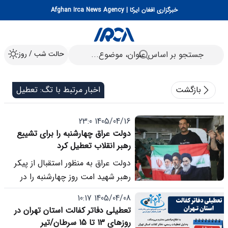
خبرگزاری افغان ایرکا | Afghan Irca News Agency
حالت شب / روز
بازگشت
اخبار مرتبط با تگ: تعطیل
1405/04/16 23:0
دولت عراق چهارشنبه را برای تشییع
رهبر انقلاب تعطیل کرد
دولت عراق به منظور استقبال از پیکر
رهبر شهید امت روز چهارشنبه را در
سراسر این کشور تعطیل رسمی اعلام
1405/04/08 10:17
کرد.
تعطیلی دفاتر کفالت استان تهران در
روزهای 13 تا 15 سرطان/تیر