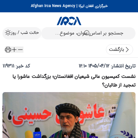
خبرگزاری افغان ایرکا | Afghan Irca News Agency
حالت شب / روز
بازگشت
تاریخ انتشار:
1405/04/12 12:10
کد خبر: 119311
نشست کمیسیون عالی شیعیان افغانستان؛ بزرگداشت عاشورا یا
تمجید از طالبان؟